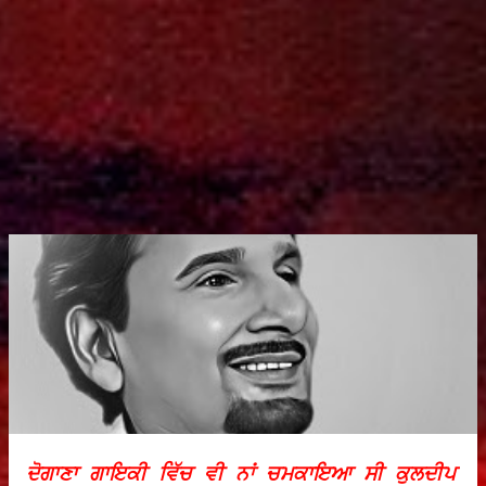
ਦੋਗਾਣਾ ਗਾਇਕੀ ਵਿੱਚ ਵੀ ਨਾਂ ਚਮਕਾਇਆ ਸੀ ਕੁਲਦੀਪ