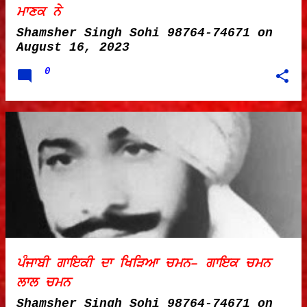
ਮਾਣਕ ਨੇ
Shamsher Singh Sohi 98764-74671
on
August 16, 2023
0
ਪੰਜਾਬੀ ਗਾਇਕੀ ਦਾ ਖਿੜਿਆ ਚਮਨ– ਗਾਇਕ ਚਮਨ
ਲਾਲ ਚਮਨ
Shamsher Singh Sohi 98764-74671
on