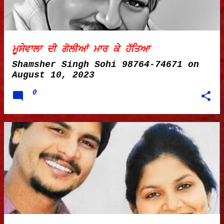
ਮੂਸੇਵਾਲਾ ਦੀ ਗੋਲੀਆਂ ਮਾਰ ਕੇ ਹੱਤਿਆ
Shamsher Singh Sohi 98764-74671
on
August 10, 2023
0