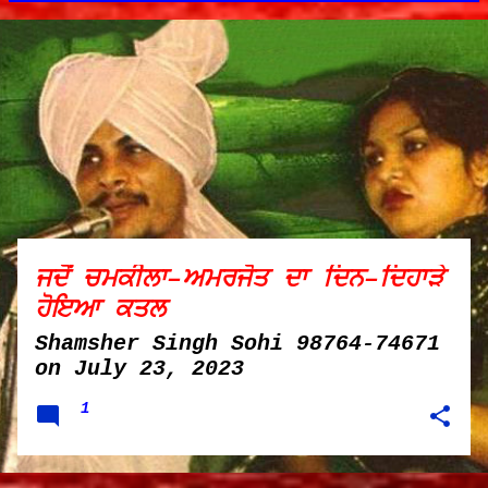
P
o
s
t
s
ਜਦੋਂ ਚਮਕੀਲਾ–ਅਮਰਜੋਤ ਦਾ ਦਿਨ–ਦਿਹਾੜੇ
ਹੋਇਆ ਕਤਲ
Shamsher Singh Sohi 98764-74671
on
July 23, 2023
1