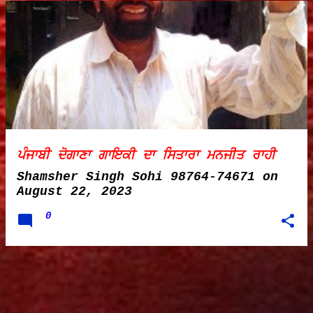
ਪੰਜਾਬੀ ਦੋਗਾਣਾ ਗਾਇਕੀ ਦਾ ਸਿਤਾਰਾ ਮਨਜੀਤ ਰਾਹੀ
Shamsher Singh Sohi 98764-74671
on
August 22, 2023
0