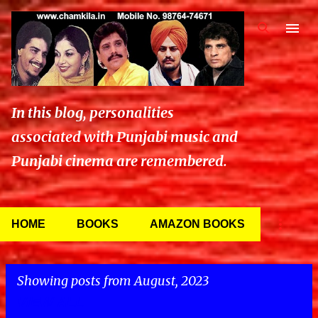
Skip to main content
In this blog, personalities
associated with Punjabi music and
Punjabi cinema are remembered.
HOME
BOOKS
AMAZON BOOKS
Showing posts from August, 2023
VIEW ALL