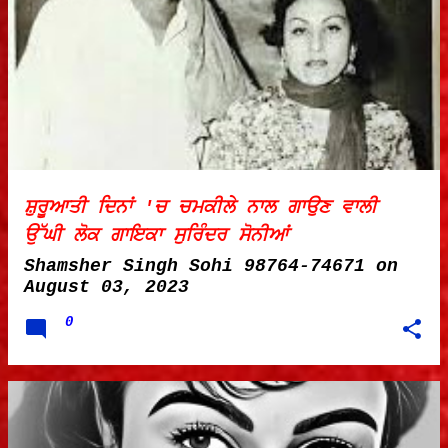
ਸ਼ੁਰੂਆਤੀ ਦਿਨਾਂ 'ਚ ਚਮਕੀਲੇ ਨਾਲ ਗਾਉਣ ਵਾਲੀ
ਉੱਘੀ ਲੋਕ ਗਾਇਕਾ ਸੁਰਿੰਦਰ ਸੋਨੀਆਂ
Shamsher Singh Sohi 98764-74671
on
August 03, 2023
0