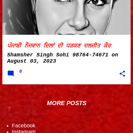
ਪੰਜਾਬੀ ਨੌਜਵਾਨ ਦਿਲਾਂ ਦੀ ਧੜਕਣ ਦਲਜੀਤ ਕੌਰ
Shamsher Singh Sohi 98764-74671
on
August 03, 2023
0
MORE POSTS
Facebook
Instagram